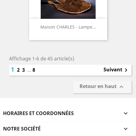
Maison CHARLES - Lampe...
Affichage 1-6 de 45 article(s)
1
Suivant
2
3
…
8

Retour en haut

HORAIRES ET COORDONNÉES

NOTRE SOCIÉTÉ
